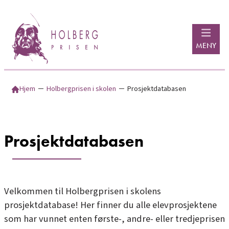
Hopp
til
innhold
MENY
Hjem
─
Holbergprisen i skolen
─
Prosjektdatabasen
Prosjektdatabasen
Velkommen til Holbergprisen i skolens
prosjektdatabase! Her finner du alle elevprosjektene
som har vunnet enten første-, andre- eller tredjeprisen