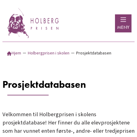
Hopp
til
innhold
MENY
Hjem
─
Holbergprisen i skolen
─
Prosjektdatabasen
Prosjektdatabasen
Velkommen til Holbergprisen i skolens
prosjektdatabase! Her finner du alle elevprosjektene
som har vunnet enten første-, andre- eller tredjeprisen