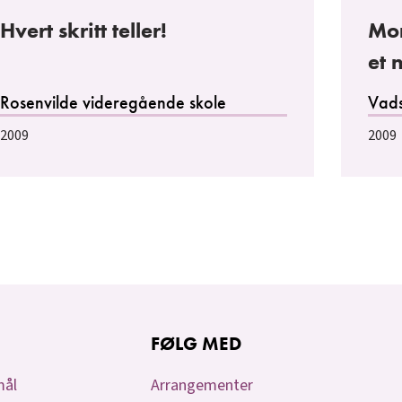
Hvert skritt teller!
Mor
et 
Rosenvilde videregående skole
Vads
2009
2009
FØLG MED
mål
Arrangementer