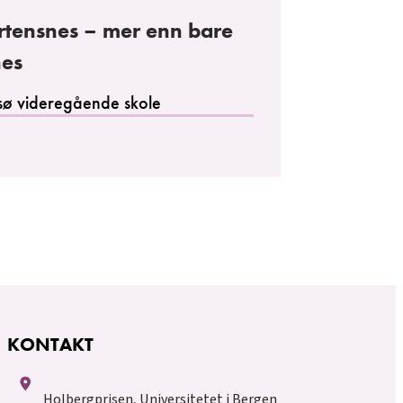
tensnes – mer enn bare
nes
ø videregående skole
KONTAKT
Holbergprisen, Universitetet i Bergen