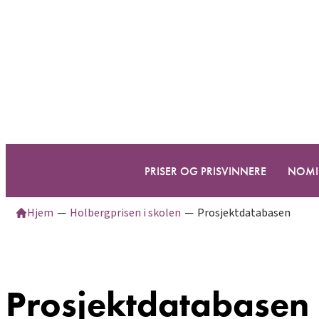
Hopp
til
innhold
PRISER OG PRISVINNERE
NOMI
Hjem
─
Holbergprisen i skolen
─
Prosjektdatabasen
Prosjektdatabasen