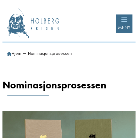
Hopp
til
innhold
MENY
Hjem
─
Nominasjonsprosessen
Nominasjonsprosessen