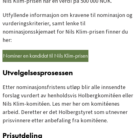
Nils Klim-prisen har en verdi på 500 000 NOK.
Utfyllende informasjon om kravene til nominasjon og
vurderingskriterier, samt lenke til
nominasjonsskjemaet for Nils Klim-prisen finner du
her:
Nominer en kandidat til Nils Klim-prisen
Utvelgelsesprosessen
Etter nominasjonsfristens utløp blir alle innsendte
forslag vurdert av henholdsvis
Holbergkomitéen eller
Nils Klim-komitéen
. Les mer
her
om komitéenes
arbeid. Deretter er det
Holbergstyret
som utnevner
prisvinnere etter anbefaling fra komitéene.
Prisutdeling