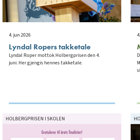
4. jun 2026
4
Lyndal Ropers takketale
Lyndal Roper mottok Holbergprisen den 4.
D
juni. Her gjengis hennes takketale.
M
s
HOLBERGPRISEN I SKOLEN
HO