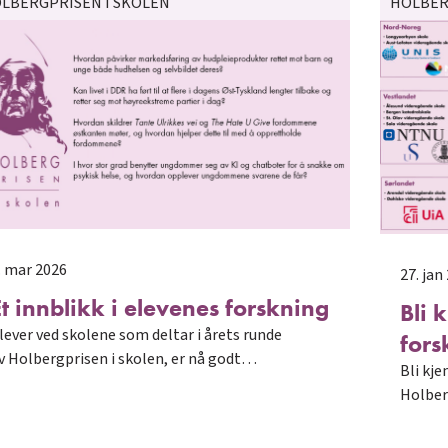
LBERGPRISEN I SKOLEN
HOLBER
. mar 2026
27. jan
Et innblikk i elevenes forskning
Bli 
lever ved skolene som deltar i årets runde
fors
v Holbergprisen i skolen, er nå godt…
Bli kj
Holber