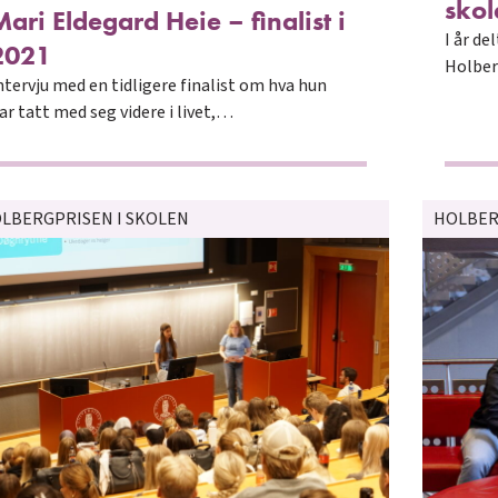
sko
Mari Eldegard Heie – finalist i
I år de
2021
Holber
ntervju med en tidligere finalist om hva hun
ar tatt med seg videre i livet,…
LBERGPRISEN I SKOLEN
HOLBER