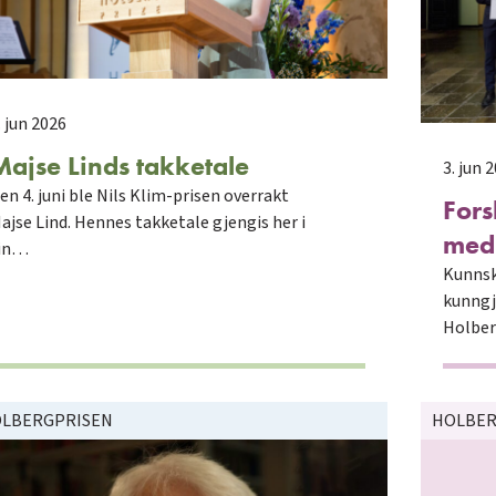
. jun 2026
Majse Linds takketale
3. jun 
en 4. juni ble Nils Klim-prisen overrakt
Fors
ajse Lind. Hennes takketale gjengis her i
medi
in…
Kunnsk
kunngj
Holber
LBERGPRISEN
HOLBER