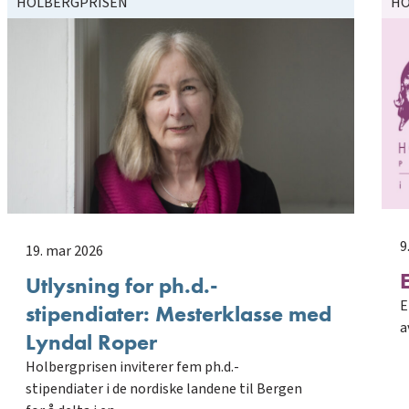
HOLBERGPRISEN
HO
9
19. mar 2026
Utlysning for ph.d.-
E
stipendiater: Mesterklasse med
a
Lyndal Roper
Holbergprisen inviterer fem ph.d.-
stipendiater i de nordiske landene til Bergen