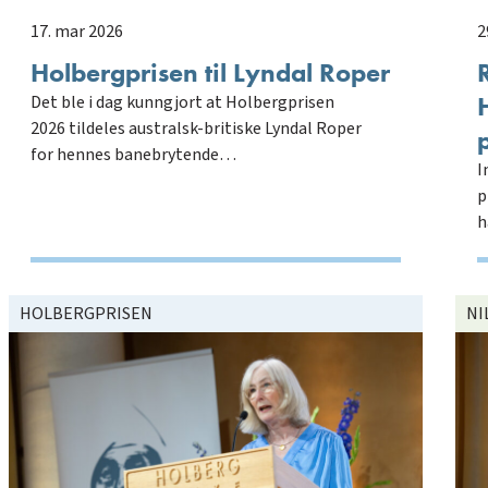
17. mar 2026
2
Holbergprisen til Lyndal Roper
Det ble i dag kunngjort at Holbergprisen
2026 tildeles australsk-britiske Lyndal Roper
for hennes banebrytende…
I
p
h
HOLBERGPRISEN
NI