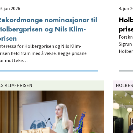
9. jun 2026
4. jun 
Rekordmange nominasjonar til
Holb
Holbergprisen og Nils Klim-
pris
prisen
Forskn
Sigrun
nteressa for Holbergprisen og Nils Klim-
Holber
risen held fram med å vekse. Begge prisane
ar motteke…
LS KLIM-PRISEN
HOLBER