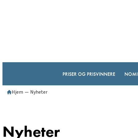
Hopp
til
innhold
PRISER OG PRISVINNERE
NOMI
Hjem
─
Nyheter
Nyheter