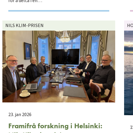
for å delta i en…
NILS KLIM-PRISEN
HO
23. jan 2026
Framifrå forskning i Helsinki:
1