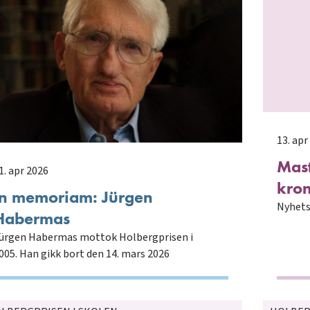
13. apr
Mast
1. apr 2026
kro
In memoriam: Jürgen
Nyhets
Habermas
ürgen Habermas mottok Holbergprisen i
005. Han gikk bort den 14. mars 2026