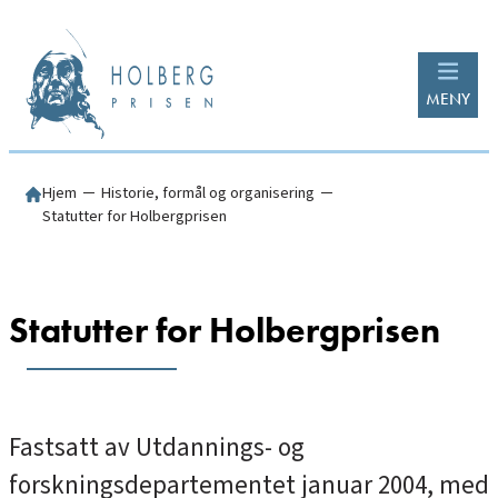
Hopp
til
innhold
MENY
Hjem
─
Historie, formål og organisering
─
Statutter for Holbergprisen
Statutter for Holbergprisen
Fastsatt av Utdannings- og
forskningsdepartementet januar 2004, med