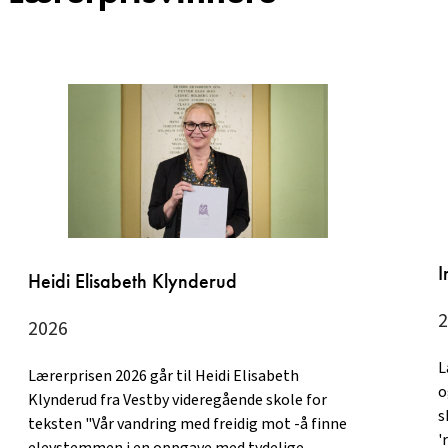
I
Heidi Elisabeth Klynderud
2
2026
L
Lærerprisen 2026 går til Heidi Elisabeth
o
Klynderud fra Vestby videregående skole for
s
teksten "Vår vandring med freidig mot -å finne
'
elevstemmen i en oppgave med tydelige