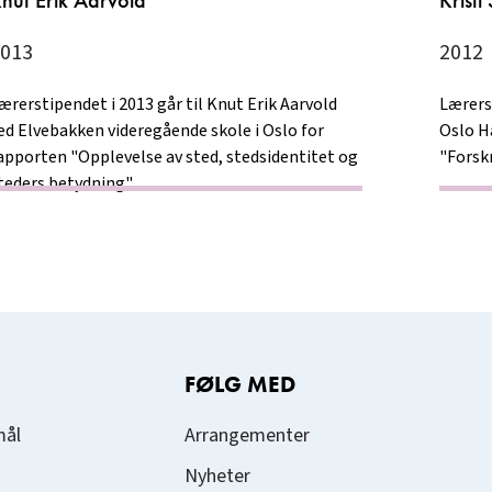
nut Erik Aarvold
Kristi
013
2012
ærerstipendet i 2013 går til Knut Erik Aarvold
Lærerst
ed Elvebakken videregående skole i Oslo for
Oslo H
apporten "Opplevelse av sted, stedsidentitet og
"Forsk
teders betydning".
FØLG MED
mål
Arrangementer
Nyheter