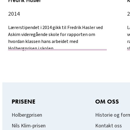
Fredrik Hasler
K
2014
2
Lærerstipendet i 2014 gikk til Fredrik Hasler ved
L
Askim videregående skole for rapporten om
v
hvordan klassen hans arbeidet med
r
Holbergprisen i skolen.
s
PRISENE
OM OSS
Holbergprisen
Historie og for
Nils Klim-prisen
Kontakt oss