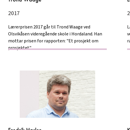
2017
2
Lærerprisen 2017 går til Trond Waage ved
L
Olsvikåsen videregående skole i Hordaland. Han
v
mottar prisen for rapporten: "Et prosjekt om
r
prosjektet"