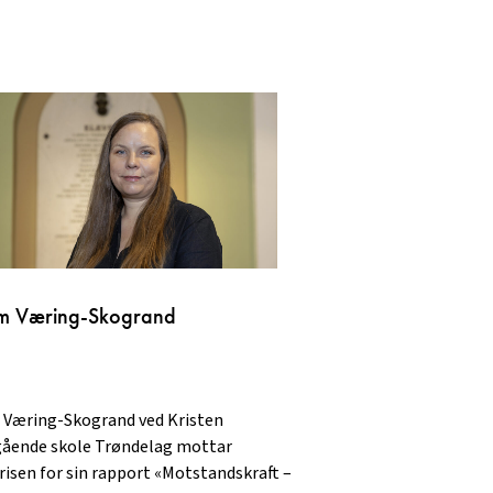
m Væring-Skogrand
 Væring-Skogrand ved Kristen
gående skole Trøndelag mottar
risen for sin rapport «Motstandskraft –