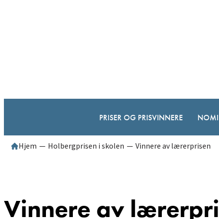
Hopp
til
innhold
PRISER OG PRISVINNERE
NOMI
Hjem
─
Holbergprisen i skolen
─
Vinnere av lærerprisen
Vinnere av lærerpr