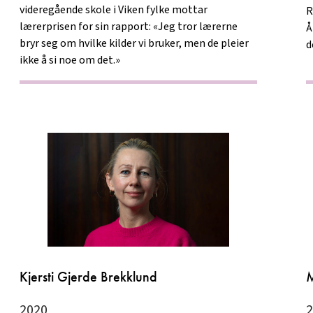
videregående skole i Viken fylke mottar
R
lærerprisen for sin rapport: «Jeg tror lærerne
Å
bryr seg om hvilke kilder vi bruker, men de pleier
d
ikke å si noe om det.»
Kjersti Gjerde Brekklund
M
2020
2