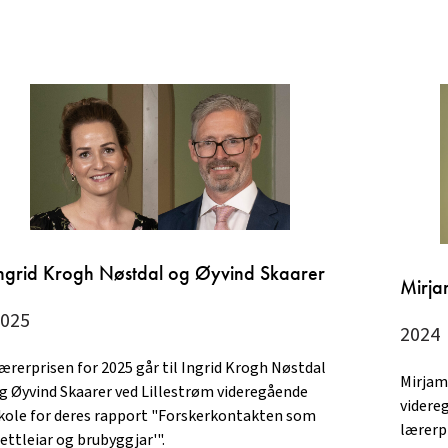
ngrid Krogh Nøstdal og Øyvind Skaarer
Mirja
025
2024
ærerprisen for 2025 går til Ingrid Krogh Nøstdal
Mirjam
g Øyvind Skaarer ved Lillestrøm videregående
videre
kole for deres rapport "Forskerkontakten som
lærerp
rettleiar og brubyggjar'".