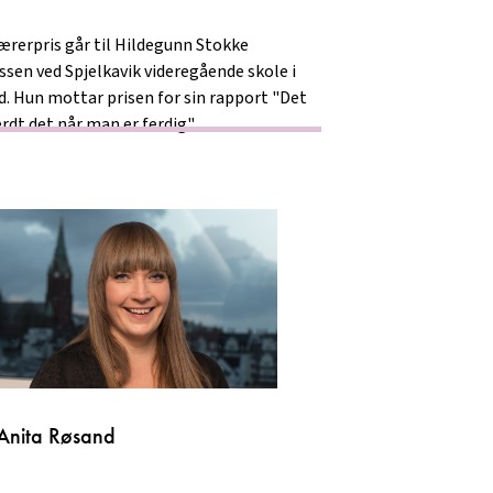
ærerpris går til Hildegunn Stokke
sen ved Spjelkavik videregående skole i
d. Hun mottar prisen for sin rapport "Det
erdt det når man er ferdig".
i Anita Røsand