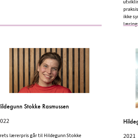
utvikli
praksis
ikke sy
læring
ildegunn Stokke Rasmussen
022
Hilde
2021
rets lærerpris går til Hildegunn Stokke