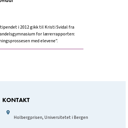
 Svidal
ipendet i 2012 gikk til Kristi Svidal fra
andelsgymnasium for lærerrapporten:
ningsprossesen med elevene".
KONTAKT
Holbergprisen, Universitetet i Bergen