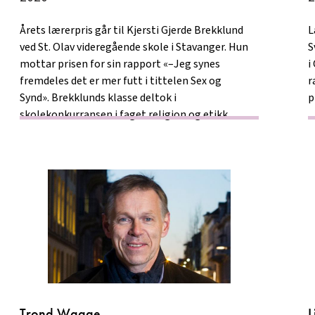
Årets lærerpris går til Kjersti Gjerde Brekklund
L
ved St. Olav videregående skole i Stavanger. Hun
S
mottar prisen for sin rapport «–Jeg synes
i
fremdeles det er mer futt i tittelen Sex og
r
Synd». Brekklunds klasse deltok i
p
skolekonkurransen i faget religion og etikk.
Trond Waage
L