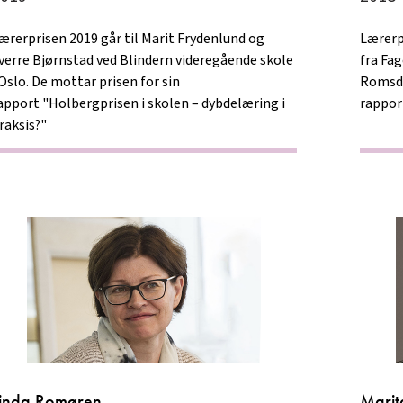
ærerprisen 2019 går til Marit Frydenlund og
Lærerpr
verre Bjørnstad ved Blindern videregående skole
fra Fag
 Oslo. De mottar prisen for sin
Romsda
apport "Holbergprisen i skolen – dybdelæring i
rappor
raksis?"
inda Romøren
Marit