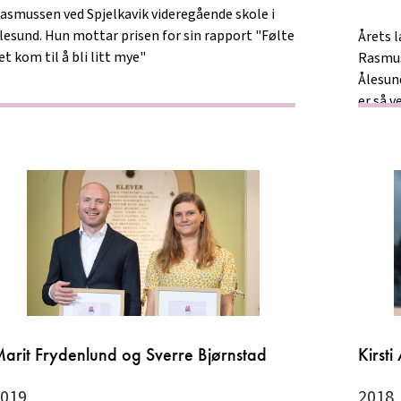
asmussen ved Spjelkavik videregående skole i
lesund. Hun mottar prisen for sin rapport "Følte
Årets l
et kom til å bli litt mye"
Rasmus
Ålesun
er så v
arit Frydenlund og Sverre Bjørnstad
Kirst
019
2018