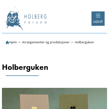
Hopp
til
innhold
MENY
Hjem
─
Arrangementer og produksjoner
─
Holberguken
Holberguken