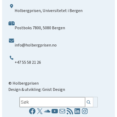
Holbergprisen, Universitetet i Bergen
Postboks 7800, 5080 Bergen
info@holbergprisen.no
+47 55 58 21 26
©
Holbergprisen
Design & utvikling:
Gnist Design
Søk
Facebookside
X
Soundcloud lenke
YouTube lenke
E-post
RSS-strøm
LinkedIn side
Instagrams