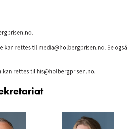
rgprisen.no
.
 kan rettes til
media@holbergprisen.no
. Se også
kan rettes til
his@holbergprisen.no
.
ekretariat