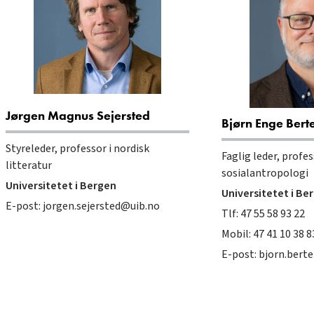
Jørgen Magnus Sejersted
Bjørn Enge Bert
Styreleder, professor i nordisk
Faglig leder, profes
litteratur
sosialantropologi
Universitetet i Bergen
Universitetet i Be
E-post:
jorgen.sejersted@uib.no
Tlf: 47 55 58 93 22
Mobil: 47 41 10 38 8
E-post:
bjorn.bert