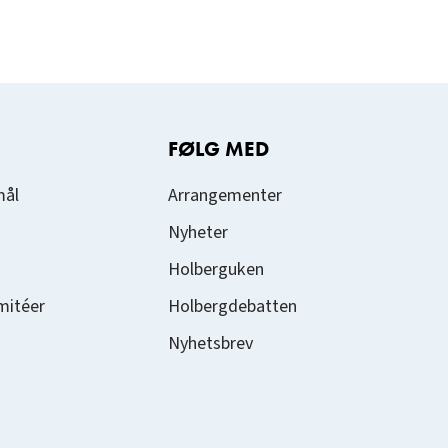
FØLG MED
mål
Arrangementer
Nyheter
Holberguken
mitéer
Holbergdebatten
Nyhetsbrev