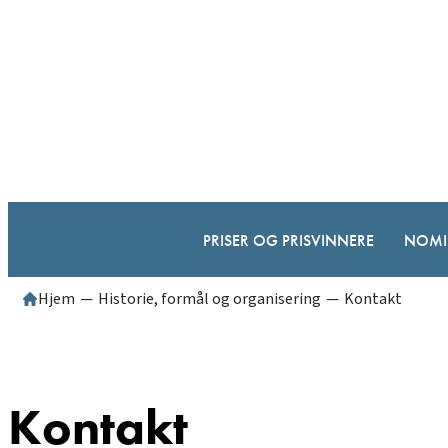
Hopp
til
innhold
PRISER OG PRISVINNERE
NOMI
Hjem
─
Historie, formål og organisering
─
Kontakt
Kontakt