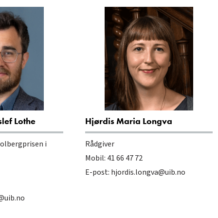
lef Lothe
Hjørdis Maria Longva
olbergprisen i
Rådgiver
Mobil: 41 66 47 72
E-post:
hjordis.longva@uib.no
@uib.no