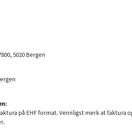
7800, 5020 Bergen
Bergen
en:
faktura på EHF format. Vennligst merk at faktura o
er
.