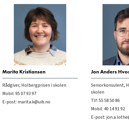
Marita Kristiansen
Jon Anders Hvos
Rådgiver, Holbergprisen i skolen
Seniorkonsulent, H
skolen
Mobil: 95 07 93 97
Tlf: 55 58 50 86
E-post:
marita.k@uib.no
Mobil: 40 14 91 92
E-post:
jon.a.lothe