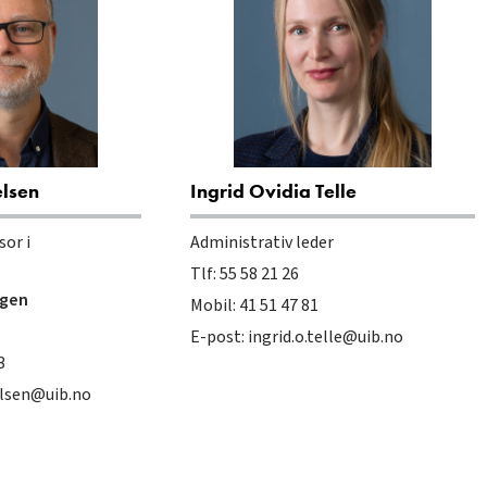
elsen
Ingrid Ovidia Telle
sor i
Administrativ leder
Tlf: 55 58 21 26
rgen
Mobil: 41 51 47 81
E-post:
ingrid.o.telle@uib.no
3
elsen@uib.no