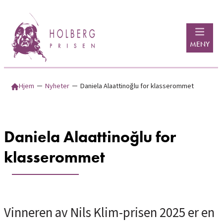
Hopp
til
innhold
MENY
Hjem
─
Nyheter
─
Daniela Alaattinoğlu for klasserommet
Daniela Alaattinoğlu for
klasserommet
Vinneren av Nils Klim-prisen 2025 er en