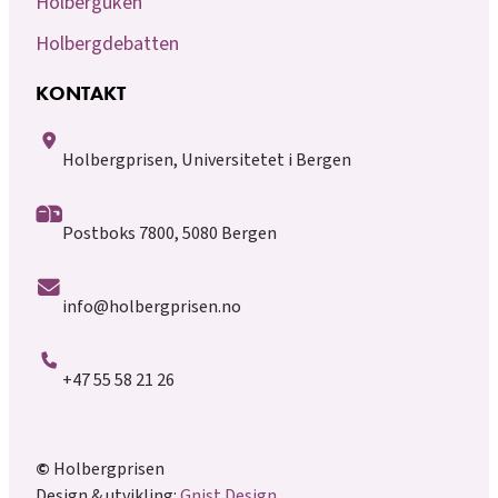
Holberguken
Holbergdebatten
KONTAKT
Holbergprisen, Universitetet i Bergen
Postboks 7800, 5080 Bergen
info@holbergprisen.no
+47 55 58 21 26
©
Holbergprisen
Design & utvikling:
Gnist Design