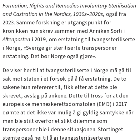
Formation, Rights and Remedies Involuntary Sterilisation
and Castration in the Nordics, 1930s–2020s
, også fra
2023. Samme forskning er utgangspunkt for
kronikken hun skrev sammen med Anniken Sørli i
Aftenposten
i 2019, om erstatning til tvangssteriliserte
i Norge,
«Sverige gir steriliserte transpersoner
erstatning. Det bør Norge også gjøre»
.
De viser her til at tvangssteriliserte i Norge må gå til
sak mot staten i et forsøk på å få erstatning. De to
sakene hun refererer til
,
fikk etter at dette ble
skrevet, avslag på ankene. Dette til tross for at den
europeiske menneskerettsdomstolen (EMD) i 2017
dømte at det ikke var mulig å gi gyldig samtykke når
man ble stilt overfor et slikt dilemma som
transpersoner ble i denne situasjonen. Stortinget
stemte også nei til å gi tvangssteriliserte en