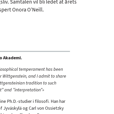
sliv. Samtalen vil bli ledet at årets
spert Onora O’Neill.
bo Akademi.
ilosophical temperament has been
er Wittgenstein, and I admit to share
ttgensteinian tradition to such
t” and ”interpretation”»
ine Ph.D.-studier i filosofi. Han har
of Jyväskylä og Carl von Ossietzky