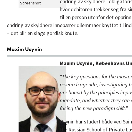
endring av skyldnere i obligatoris
Screenshot
hvor debitoren trekker seg fra si
til en person utenfor det opprinn
endring av skyldnere innebærer dilemmaer knyttet til ind
– det blir en slags gordisk knute.
Maxim Usynin
Maxim Usynin, Københavns Uni
“The key questions for the maste
research agenda, investigating t
are bound by the principles impos
mandate, and whether they can e
facing the new paradigm shift.”
Usynin har studert både ved Sain
the Russian School of Private La