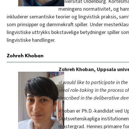
Universität Oldenburg. Kortesmä
meningens normativitet, og hans
inkluderer semantiske teorier og lingvistisk praksis, sam
som prinsipper og dømmekraft spiller. Under mesterklas
lingvistiske uttrykks bokstavelige betydninger spiller so
lingvistiske handlinger.
Zohreh Khoban
Zohreh Khoban, Uppsala unive
«I would like to participate in th
ideal role-taking in the process 
described in the deliberative dem
Khoban er Ph.D.-kandidat ved Up
Statsvetenskapliga institutionen,
mastergrad. Hennes primære fors