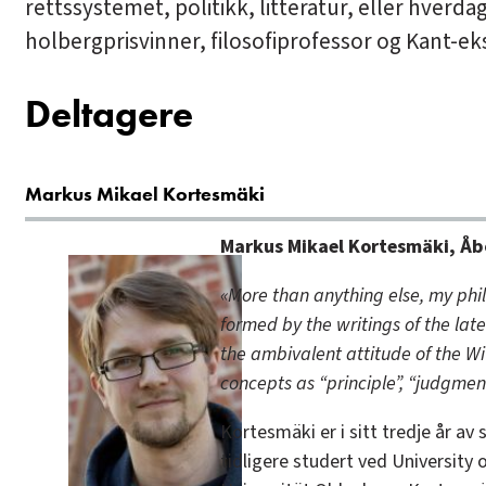
rettssystemet, politikk, litteratur, eller hverdag
holbergprisvinner, filosofiprofessor og Kant-ek
Deltagere
Markus Mikael Kortesmäki
Markus Mikael Kortesmäki, Å
«More than anything else, my ph
formed by the writings of the lat
the ambivalent attitude of the Wi
concepts as “principle”, “judgmen
Kortesmäki er i sitt tredje år av s
tidligere studert ved University 