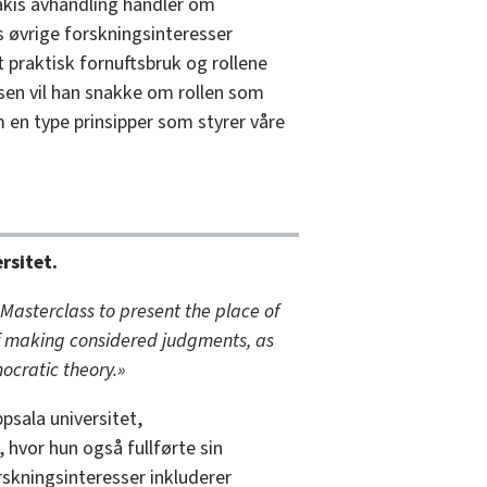
kis avhandling handler om
 øvrige forskningsinteresser
t praktisk fornuftsbruk og rollene
sen vil han snakke om rollen som
m en type prinsipper som styrer våre
rsitet.
e Masterclass to present the place of
of making considered judgments, as
ocratic theory.»
psala universitet,
 hvor hun også fullførte sin
kningsinteresser inkluderer