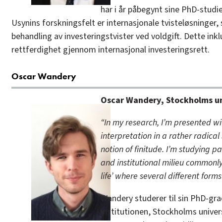
har i år påbegynt sine PhD-studi
Usynins forskningsfelt er internasjonale tvisteløsninger, 
behandling av investeringstvister ved voldgift. Dette inkl
rettferdighet gjennom internasjonal investeringsrett.
Oscar Wandery
Oscar Wandery, Stockholms un
“In my research, I’m presented w
interpretation in a rather radical
notion of finitude. I’m studying pa
and institutional milieu commonly
life’ where several different for
Wandery studerer til sin PhD-gr
institutionen, Stockholms univers