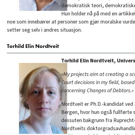
demokratisk teori, demokratiske 
Hun holder nå på med en artikkel 
noe som innebærer at personer som gjør moralske vurder
setter seg selv i andres situasjon.
Torhild Elin Nordtveit
Torhild Elin Nordtveit, Univers
«My projects aim at creating a sc
Court decisions in my field, based
concerning Changes of Debtors.»
Nordtveit er Ph.D.-kandidat ved J
Bergen, hvor hun også fullførte 
dessuten bakgrunn fra Ruprecht-
Nordtveits doktorgradsavhandli