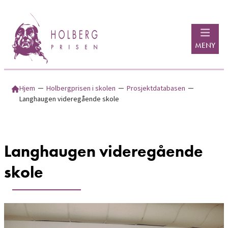
Hopp
til
innhold
MENY
Hjem
─
Holbergprisen i skolen
─
Prosjektdatabasen
─
Langhaugen videregående skole
Langhaugen videregående
skole