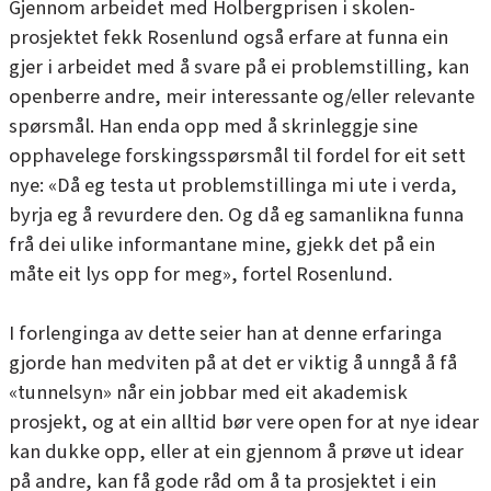
Gjennom arbeidet med Holbergprisen i skolen-
prosjektet fekk Rosenlund også erfare at funna ein
gjer i arbeidet med å svare på ei problemstilling, kan
openberre andre, meir interessante og/eller relevante
spørsmål. Han enda opp med å skrinleggje sine
opphavelege forskingsspørsmål til fordel for eit sett
nye: «Då eg testa ut problemstillinga mi ute i verda,
byrja eg å revurdere den. Og då eg samanlikna funna
frå dei ulike informantane mine, gjekk det på ein
måte eit lys opp for meg», fortel Rosenlund.
I forlenginga av dette seier han at denne erfaringa
gjorde han medviten på at det er viktig å unngå å få
«tunnelsyn» når ein jobbar med eit akademisk
prosjekt, og at ein alltid bør vere open for at nye idear
kan dukke opp, eller at ein gjennom å prøve ut idear
på andre, kan få gode råd om å ta prosjektet i ein