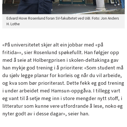
Edvard Hove Rosenlund foran SV-fakultetet ved UiB. Foto: Jon Anders
H. Lothe
«På universitetet skjer alt ein jobbar med «på
fritida»», sier Rosenlund spøkefullt. Han følgjer opp
med å seie at Holbergprisen i skolen-deltakinga gav
han mykje god trening i å prioritere: «Som student må
du sjølv legge planar for korleis og når du vil arbeide,
og kva som bør prioriterast. Dette fekk eg god trening
i under arbeidet med Hamsun-oppgåva. I tillegg vart
eg vant til å setje meg inn i store mengder nytt stoff, i
litteratur som kunne vere utfordrande å lese, noko eg
nyter godt av i desse dagar», seier han.