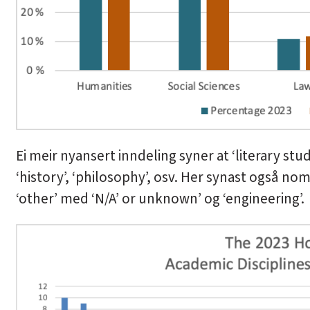
Ei meir nyansert inndeling syner at ‘literary stud
‘history’, ‘philosophy’, osv. Her synast også n
‘other’ med ‘N/A’ or unknown’ og ‘engineering’.