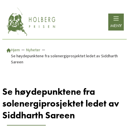
Hopp
til
innhold
MENY
Hjem
─
Nyheter
─
Se høydepunktene fra solenergiprosjektet ledet av Siddharth
Sareen
Se høydepunktene fra
solenergiprosjektet ledet av
Siddharth Sareen