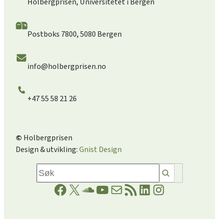
Holbergprisen, Universitetet i Bergen
Postboks 7800, 5080 Bergen
info@holbergprisen.no
+47 55 58 21 26
©
Holbergprisen
Design & utvikling:
Gnist Design
Søk
Facebookside
X
Soundcloud lenke
YouTube lenke
E-post
RSS-strøm
LinkedIn side
Instagrams