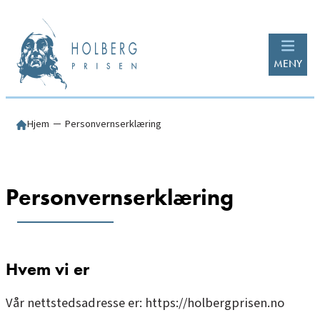
Hopp
til
innhold
MENY
Hjem
─
Personvernserklæring
Personvernserklæring
Hvem vi er
Vår nettstedsadresse er: https://holbergprisen.no