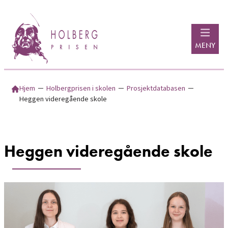
Hopp
til
innhold
MENY
Hjem
─
Holbergprisen i skolen
─
Prosjektdatabasen
─
Heggen videregående skole
Heggen videregående skole