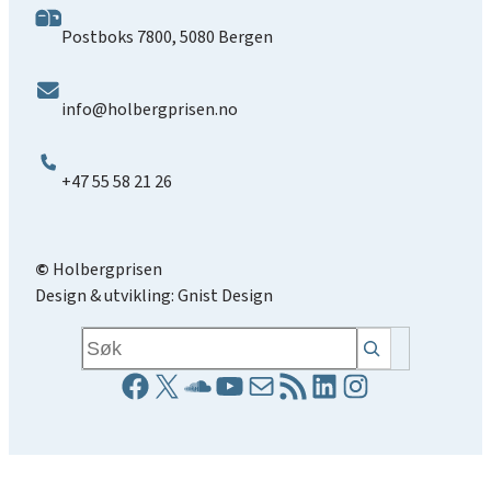
Postboks 7800, 5080 Bergen
info@holbergprisen.no
+47 55 58 21 26
©
Holbergprisen
Design & utvikling:
Gnist Design
Søk
Facebookside
X
Soundcloud lenke
YouTube lenke
E-post
RSS-strøm
LinkedIn side
Instagrams