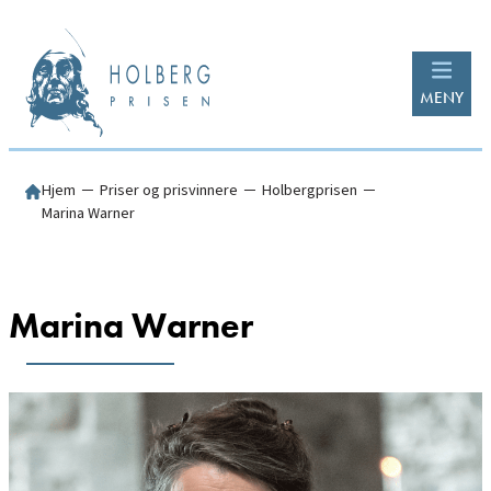
Hopp
til
innhold
MENY
Hjem
─
Priser og prisvinnere
─
Holbergprisen
─
Marina Warner
Marina Warner