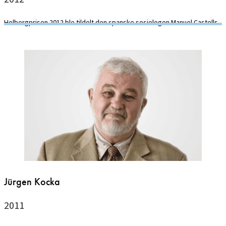
Holbergprisen 2012 ble tildelt den spanske sosiologen Manuel Castells.
Jürgen Kocka
2011