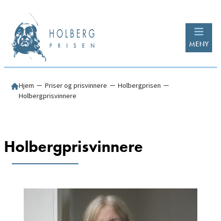
Hopp
til
innhold
MENY
Hjem
─
Priser og prisvinnere
─
Holbergprisen
─
Holbergprisvinnere
Holbergprisvinnere