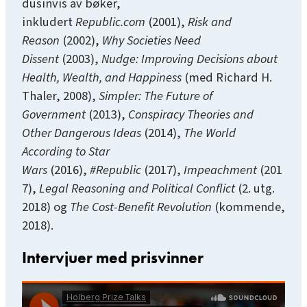
dusinvis av bøker,
inkludert
Republic.com
(2001),
Risk and
Reason
(2002),
Why Societies Need
Dissent
(2003),
Nudge: Improving Decisions about
Health, Wealth, and
Happiness
(med Richard H.
Thaler, 2008),
Simpler: The Future of
Government
(2013),
Conspiracy Theories and
Other Dangerous Ideas
(2014),
The World
According to Star
Wars
(2016),
#Republic
(2017),
Impeachment
(201
7),
Legal Reasoning and Political Conflict
(2. utg.
2018) og
The Cost-Benefit Revolution
(kommende,
2018).
Intervjuer med prisvinner