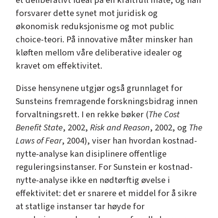
et deliberativt ideal på en kraftfull måte, og han
forsvarer dette synet mot juridisk og
økonomisk reduksjonisme og mot public
choice-teori. På innovative måter minsker han
kløften mellom våre deliberative idealer og
kravet om effektivitet.
Disse hensynene utgjør også grunnlaget for
Sunsteins fremragende forskningsbidrag innen
forvaltningsrett. I en rekke bøker (
The Cost
Benefit State
, 2002,
Risk and Reason
, 2002, og
The
Laws of Fear
, 2004), viser han hvordan kostnad-
nytte-analyse kan disiplinere offentlige
reguleringsinstanser. For Sunstein er kostnad-
nytte-analyse ikke en nødtørftig øvelse i
effektivitet: det er snarere et middel for å sikre
at statlige instanser tar høyde for