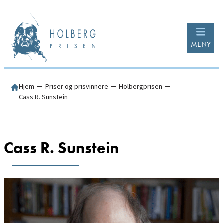
Hopp
til
innhold
MENY
Hjem
─
Priser og prisvinnere
─
Holbergprisen
─
Cass R. Sunstein
Cass R. Sunstein