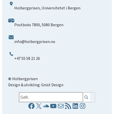
Holbergprisen, Universitetet i Bergen
Postboks 7800, 5080 Bergen
info@holbergprisen.no
+47 55 58 21 26
©
Holbergprisen
Design & utvikling:
Gnist Design
Søk
Facebookside
X
Soundcloud lenke
YouTube lenke
E-post
RSS-strøm
LinkedIn side
Instagrams