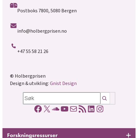
Postboks 7800, 5080 Bergen
info@holbergprisen.no
+47 55 58 21 26
©
Holbergprisen
Design & utvikling:
Gnist Design
Søk
Facebookside
X
Soundcloud lenke
YouTube lenke
E-post
RSS-strøm
LinkedIn side
Instagrams
Forskningsressurser