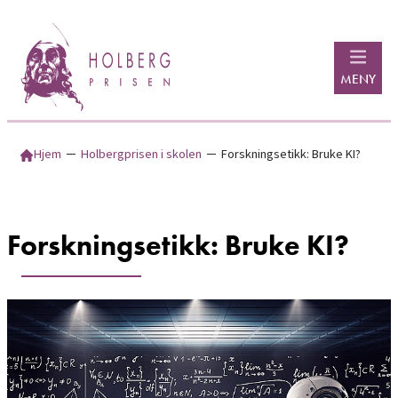
Hopp
til
innhold
MENY
Hjem
─
Holbergprisen i skolen
─
Forskningsetikk: Bruke KI?
Forskningsetikk: Bruke KI?