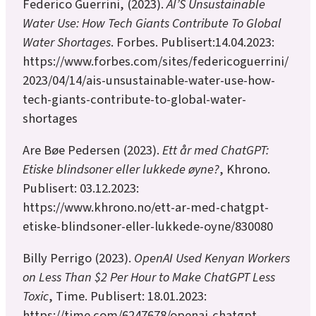
Federico Guerrini, (2023).
AI’S Unsustainable
Water Use: How Tech Giants Contribute To Global
Water Shortages
. Forbes. Publisert:14.04.2023:
https://www.forbes.com/sites/federicoguerrini/
2023/04/14/ais-unsustainable-water-use-how-
tech-giants-contribute-to-global-water-
shortages
Are Bøe Pedersen (2023).
Ett år med ChatGPT:
Etiske blindsoner eller lukkede øyne?
, Khrono.
Publisert: 03.12.2023:
https://www.khrono.no/ett-ar-med-chatgpt-
etiske-blindsoner-eller-lukkede-oyne/830080
Billy Perrigo (2023).
OpenAI Used Kenyan Workers
on Less Than $2 Per Hour to Make ChatGPT Less
Toxic
, Time. Publisert: 18.01.2023:
https://time.com/6247678/openai-chatgpt-