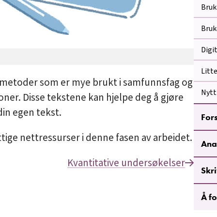
Bruk
Bruk
Digi
Litt
 metoder som er mye brukt i samfunnsfag og
Nytt
ner. Disse tekstene kan hjelpe deg å gjøre
in egen tekst.
For
yttige nettressurser i denne fasen av arbeidet.
Ana
Kvantitative undersøkelser
Skr
Å fo