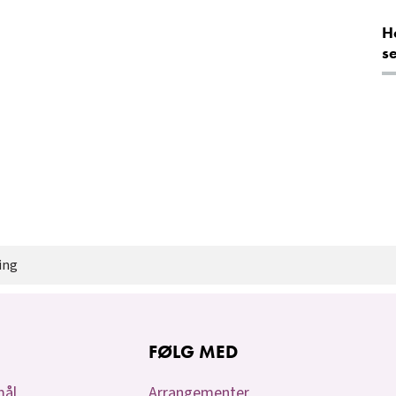
H
s
ing
FØLG MED
mål
Arrangementer