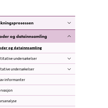
skningsprosessen
oder og datainnsamling
oder og datainnsamling
titative undersøkelser
itative undersøkelser
 av informanter
rvasjon
ursanalyse