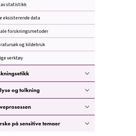
 av statistikk
e eksisterende data
tale forskningsmetoder
eratursøk og kildebruk
ige verktøy
skningsetikk
lyse og tolkning
iveprosessen
rske på sensitive temaer