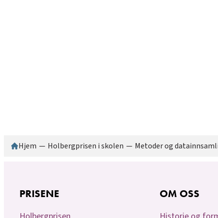
Hjem
─
Holbergprisen i skolen
─
Metoder og datainnsaml
PRISENE
OM OSS
Holbergprisen
Historie og for