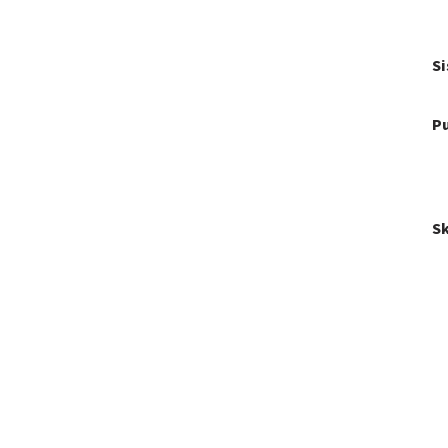
Si
Pu
Sk