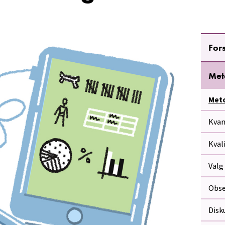
For
Met
Met
Kvan
Kval
Valg
Obse
Disk