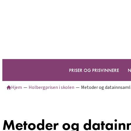
Hopp
til
innhold
PRISER OG PRISVINNERE
N
Hjem
─
Holbergprisen i skolen
─
Metoder og datainnsaml
Metoder og datain