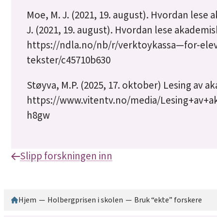
Moe, M. J. (2021, 19. august). Hvordan lese
J. (2021, 19. august). Hvordan lese akademi
https://ndla.no/nb/r/verktoykassa—for-el
tekster/c45710b630
Støyva, M.P. (2025, 17. oktober) Lesing av akad
https://www.vitentv.no/media/Lesing+av+ak
h8gw
Slipp forskningen inn
Hjem
─
Holbergprisen i skolen
─
Bruk “ekte” forskere