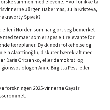
tforske sammen med elevene. Hvorfor ikke ta
prisvinnerne
Jürgen Habermas
,
Julia Kristeva
,
hakravorty Spivak
?
ra eller i Norden som har gjort seg bemerket
fte med temaer som er spesielt relevante for
dende læreplaner. Dykk ned i folkehelse og
niela Alaattinoğl
u
,
diskuter bærekraft med
ler
Daria Gritsenko
, eller demokrati og
ligionssosiologen
Anne Birgitta Pessi
eller
uke forskningen 2025-vinnerne Gayatri
lasserommet.