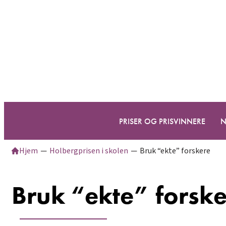
PRISER OG PRISVINNERE
N
Hjem
─
Holbergprisen i skolen
─
Bruk “ekte” forskere
Bruk “ekte” forsk