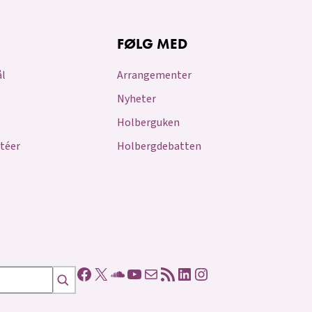
FØLG MED
ål
Arrangementer
Nyheter
Holberguken
téer
Holbergdebatten
Facebookside
X
Soundcloud lenke
YouTube lenke
E-post
RSS-strøm
LinkedIn side
Instagramside