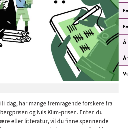
Fa
Fo
Å 
Å 
V
til i dag, har mange fremragende forskere fra
lbergprisen og Nils Klim-prisen. Enten du
lære eller litteratur, vil du finne spennende