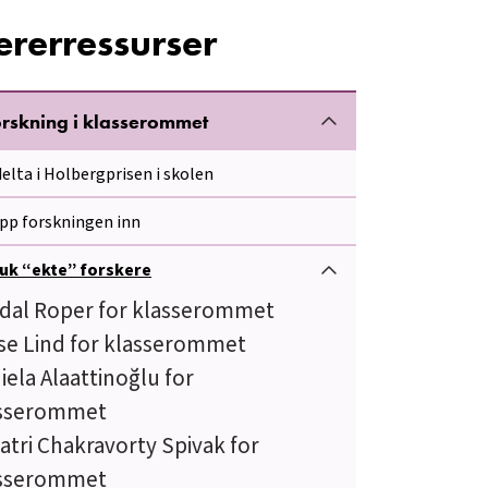
ærerressurser
rskning i klasserommet
delta i Holbergprisen i skolen
ipp forskningen inn
uk “ekte” forskere
dal Roper for klasserommet
se Lind for klasserommet
iela Alaattinoğlu for
sserommet
atri Chakravorty Spivak for
sserommet