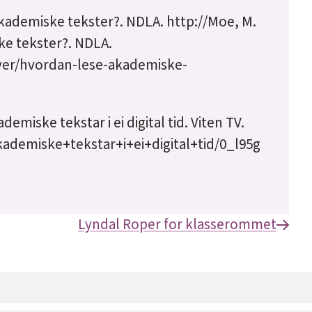
 akademiske tekster?. NDLA.
http://Moe, M.
ske tekster?. NDLA.
ever/hvordan-lese-akademiske-
emiske tekstar i ei digital tid. Viten TV.
ademiske+tekstar+i+ei+digital+tid/0_l95g
Lyndal Roper for klasserommet