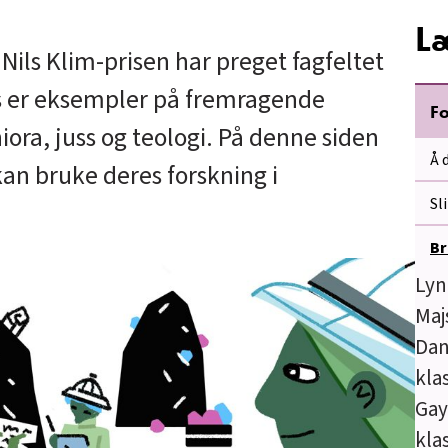
L
ils Klim-prisen har preget fagfeltet
s er eksempler på fremragende
Fo
ra, juss og teologi. På denne siden
Å 
kan bruke deres forskning i
Sl
Br
Lyn
Maj
Dan
kla
Gay
kla