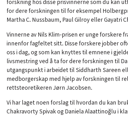
forskning hos disse prisvinnerne som du kan u
for dere forskningen til for eksempel Holberg
Martha C. Nussbaum
,
Paul Gilroy
eller
Gayatri C
Vinnerne av Nils Klim-prisen er unge forskere f
innenfor fagfeltet sitt. Disse forskere jobber o
oss i dag, og som kan knyttes til emnene i gjel
livsmestring ved å ta for dere forskningen til
Da
utgangspunkt i arbeidet til
Siddharth Sareen
el
medborgerskap med hjelp av forskningen til re
rettsteoretikeren
Jørn Jacobsen
.
Vi har laget noen forslag til hvordan du kan br
Chakravorty Spivak og Daniela Alaattinoğlu i k